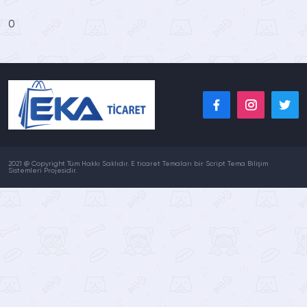
0
2021 @ Copyright Tüm Hakkı Saklıdır. E ticaret Temaları bir Script Tema Bilişim
Sistemleri Projesidir.